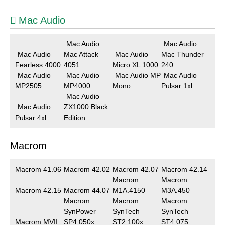
Mac Audio
Mac Audio
Mac Audio
Mac Audio
Mac Attack
Mac Audio
Mac Thunder
Fearless 4000
4051
Micro XL 1000
240
Mac Audio
Mac Audio
Mac Audio MP
Mac Audio
MP2505
MP4000
Mono
Pulsar 1xl
Mac Audio
Mac Audio
ZX1000 Black
Pulsar 4xl
Edition
Macrom
Macrom 41.06
Macrom 42.02
Macrom 42.07
Macrom 42.14
Macrom
Macrom
Macrom 42.15
Macrom 44.07
M1A.4150
M3A.450
Macrom
Macrom
Macrom
SynPower
SynTech
SynTech
Macrom MVII
SP4.050x
ST2.100x
ST4.075