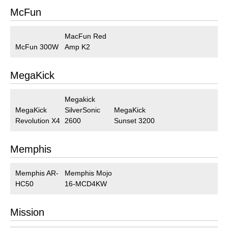
McFun
MacFun Red
McFun 300W
Amp K2
MegaKick
Megakick
MegaKick
SilverSonic
MegaKick
Revolution X4
2600
Sunset 3200
Memphis
Memphis AR-
Memphis Mojo
HC50
16-MCD4KW
Mission