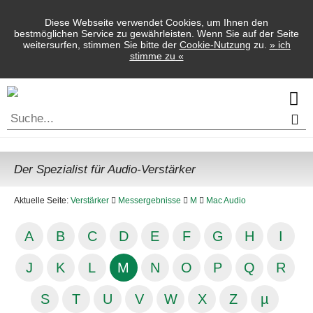
Diese Webseite verwendet Cookies, um Ihnen den
bestmöglichen Service zu gewährleisten. Wenn Sie auf der Seite
weitersurfen, stimmen Sie bitte der
Cookie-Nutzung
zu.
»
ich
stimme zu
«
Der Spezialist für Audio-Verstärker
Aktuelle Seite:
Verstärker
Messergebnisse
M
Mac Audio
A
B
C
D
E
F
G
H
I
J
K
L
M
N
O
P
Q
R
S
T
U
V
W
X
Z
µ