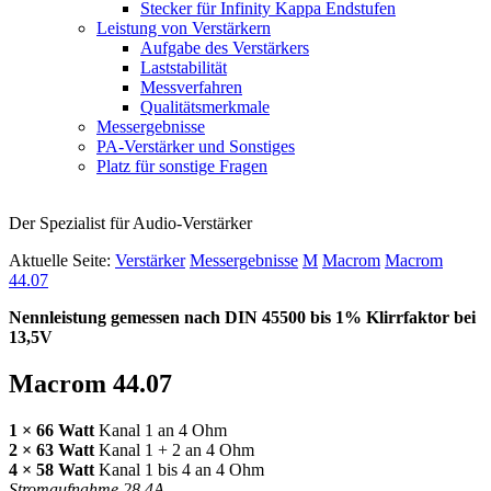
Stecker für Infinity Kappa Endstufen
Leistung von Verstärkern
Aufgabe des Verstärkers
Laststabilität
Messverfahren
Qualitätsmerkmale
Messergebnisse
PA-Verstärker und Sonstiges
Platz für sonstige Fragen
Der Spezialist für Audio-Verstärker
Aktuelle Seite:
Verstärker
Messergebnisse
M
Macrom
Macrom
44.07
Nennleistung gemessen nach
DIN
45500 bis 1% Klirrfaktor bei
13,5V
Macrom 44.07
1 × 66 Watt
Kanal 1 an 4 Ohm
2 × 63 Watt
Kanal 1 + 2 an 4 Ohm
4 × 58 Watt
Kanal 1 bis 4 an 4 Ohm
Stromaufnahme 28,4A