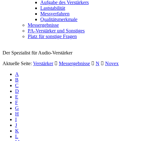
Aufgabe des Verstärkers
Laststabilität
Messverfahren
Qualitätsmerkmale
Messergebnisse
PA-Verstärker und Sonstiges
Platz für sonstige Fragen
Der Spezialist für Audio-Verstärker
Aktuelle Seite:
Verstärker
Messergebnisse
N
Novex
A
B
C
D
E
F
G
H
I
J
K
L