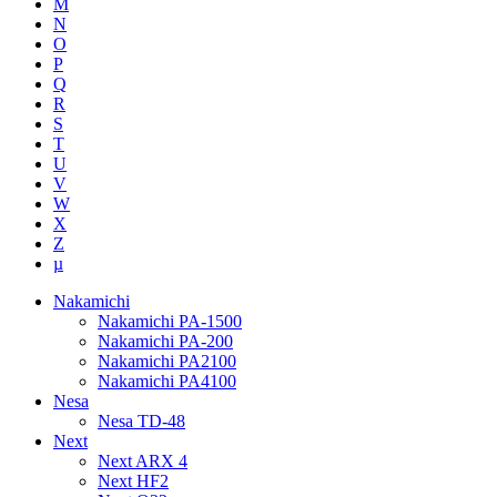
M
N
O
P
Q
R
S
T
U
V
W
X
Z
µ
Nakamichi
Nakamichi PA-1500
Nakamichi PA-200
Nakamichi PA2100
Nakamichi PA4100
Nesa
Nesa TD-48
Next
Next ARX 4
Next HF2