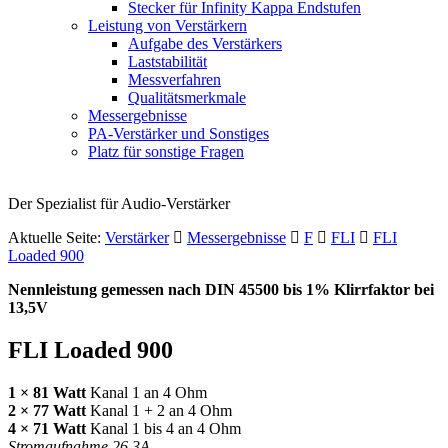
Stecker für Infinity Kappa Endstufen
Leistung von Verstärkern
Aufgabe des Verstärkers
Laststabilität
Messverfahren
Qualitätsmerkmale
Messergebnisse
PA-Verstärker und Sonstiges
Platz für sonstige Fragen
Der Spezialist für Audio-Verstärker
Aktuelle Seite:
Verstärker
Messergebnisse
F
FLI
FLI
Loaded 900
Nennleistung gemessen nach
DIN
45500 bis 1% Klirrfaktor bei
13,5V
FLI
Loaded 900
1 × 81 Watt
Kanal 1 an 4 Ohm
2 × 77 Watt
Kanal 1 + 2 an 4 Ohm
4 × 71 Watt
Kanal 1 bis 4 an 4 Ohm
Stromaufnahme 26,3A