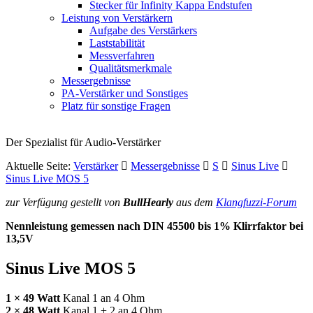
Stecker für Infinity Kappa Endstufen
Leistung von Verstärkern
Aufgabe des Verstärkers
Laststabilität
Messverfahren
Qualitätsmerkmale
Messergebnisse
PA-Verstärker und Sonstiges
Platz für sonstige Fragen
Der Spezialist für Audio-Verstärker
Aktuelle Seite:
Verstärker
Messergebnisse
S
Sinus Live
Sinus Live MOS 5
zur Verfügung gestellt von
BullHearly
aus dem
Klangfuzzi-Forum
Nennleistung gemessen nach
DIN
45500 bis 1% Klirrfaktor bei
13,5V
Sinus Live
MOS
5
1 × 49 Watt
Kanal 1 an 4 Ohm
2 × 48 Watt
Kanal 1 + 2 an 4 Ohm