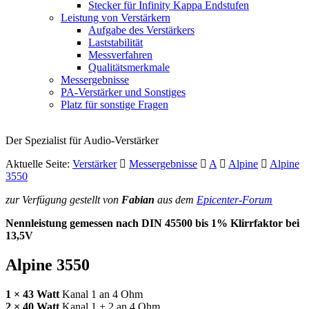
Stecker für Infinity Kappa Endstufen
Leistung von Verstärkern
Aufgabe des Verstärkers
Laststabilität
Messverfahren
Qualitätsmerkmale
Messergebnisse
PA-Verstärker und Sonstiges
Platz für sonstige Fragen
Der Spezialist für Audio-Verstärker
Aktuelle Seite:
Verstärker
Messergebnisse
A
Alpine
Alpine
3550
zur Verfügung gestellt von
Fabian
aus dem
Epicenter-Forum
Nennleistung gemessen nach
DIN
45500 bis 1% Klirrfaktor bei
13,5V
Alpine 3550
1 × 43 Watt
Kanal 1 an 4 Ohm
2 × 40 Watt
Kanal 1 + 2 an 4 Ohm