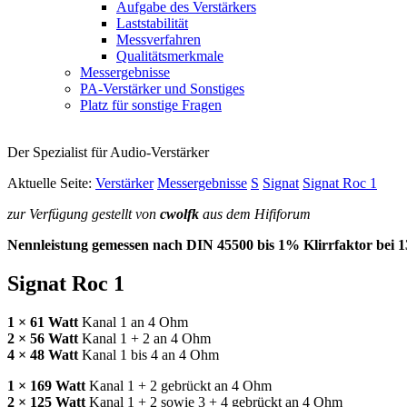
Aufgabe des Verstärkers
Laststabilität
Messverfahren
Qualitätsmerkmale
Messergebnisse
PA-Verstärker und Sonstiges
Platz für sonstige Fragen
Der Spezialist für Audio-Verstärker
Aktuelle Seite:
Verstärker
Messergebnisse
S
Signat
Signat Roc 1
zur Verfügung gestellt von
cwolfk
aus dem Hififorum
Nennleistung gemessen nach
DIN
45500 bis 1% Klirrfaktor bei 
Signat Roc 1
1 × 61 Watt
Kanal 1 an 4 Ohm
2 × 56 Watt
Kanal 1 + 2 an 4 Ohm
4 × 48 Watt
Kanal 1 bis 4 an 4 Ohm
1 × 169 Watt
Kanal 1 + 2 gebrückt an 4 Ohm
2 × 125 Watt
Kanal 1 + 2 sowie 3 + 4 gebrückt an 4 Ohm