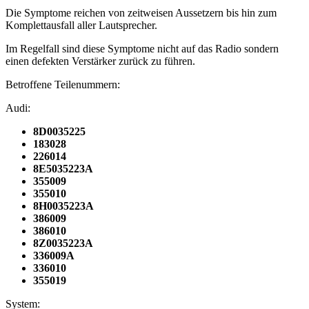
Die Symptome reichen von zeitweisen Aussetzern bis hin zum
Komplettausfall aller Lautsprecher.
Im Regelfall sind diese Symptome nicht auf das Radio sondern
einen defekten Verstärker zurück zu führen.
Betroffene Teilenummern:
Audi:
8D0035225
183028
226014
8E5035223A
355009
355010
8H0035223A
386009
386010
8Z0035223A
336009A
336010
355019
System: