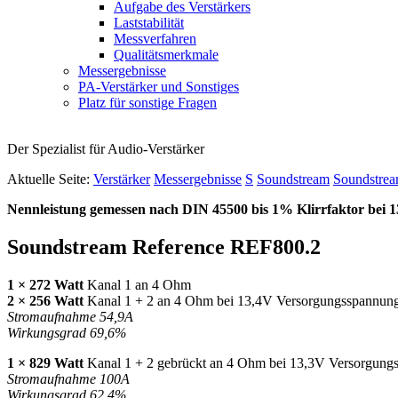
Aufgabe des Verstärkers
Laststabilität
Messverfahren
Qualitätsmerkmale
Messergebnisse
PA-Verstärker und Sonstiges
Platz für sonstige Fragen
Der Spezialist für Audio-Verstärker
Aktuelle Seite:
Verstärker
Messergebnisse
S
Soundstream
Soundstre
Nennleistung gemessen nach
DIN
45500 bis 1% Klirrfaktor bei 
Soundstream Reference REF800.2
1 × 272 Watt
Kanal 1 an 4 Ohm
2 × 256 Watt
Kanal 1 + 2 an 4 Ohm bei 13,4V Versorgungsspannun
Stromaufnahme 54,9A
Wirkungsgrad 69,6%
1 × 829 Watt
Kanal 1 + 2 gebrückt an 4 Ohm bei 13,3V Versorgung
Stromaufnahme 100A
Wirkungsgrad 62,4%