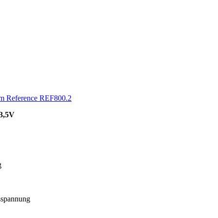
am Reference REF800.2
13,5V
g
sspannung