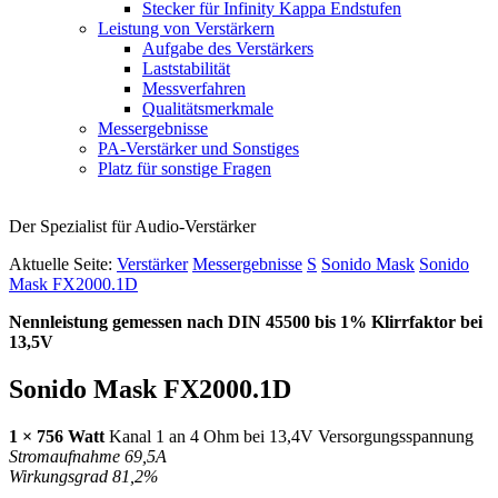
Stecker für Infinity Kappa Endstufen
Leistung von Verstärkern
Aufgabe des Verstärkers
Laststabilität
Messverfahren
Qualitätsmerkmale
Messergebnisse
PA-Verstärker und Sonstiges
Platz für sonstige Fragen
Der Spezialist für Audio-Verstärker
Aktuelle Seite:
Verstärker
Messergebnisse
S
Sonido Mask
Sonido
Mask FX2000.1D
Nennleistung gemessen nach
DIN
45500 bis 1% Klirrfaktor bei
13,5V
Sonido Mask FX2000.1D
1 × 756 Watt
Kanal 1 an 4 Ohm bei 13,4V Versorgungsspannung
Stromaufnahme 69,5A
Wirkungsgrad 81,2%